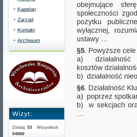
obejmujące sfe
Kapelan
społeczności zgod
Zarząd
pożytku publiczne
wyłącznej, rozum
Kontakt
ustawy …
Archiwum
§5
. Powyższe cele 
a) działalność o
kosztów działalno
b) działalność ni
§6
. Działalność Kl
a) poprzez spotkan
b) w sekcjach or
…
Wizyt:
Dzisiaj:
53
Wszystkich:
54880