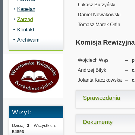
Łukasz Burzyński
Kapelan
Daniel Nowakowski
Zarząd
Tomasz Marek Orfin
Kontakt
Archiwum
Komisja Rewizyjna
Wojciech Wąs
–
p
Andrzej Biłyk
–
c
Jolanta Kaczkowska
–
c
Sprawozdania
Wizyt:
Dokumenty
Dzisiaj:
3
Wszystkich:
54896