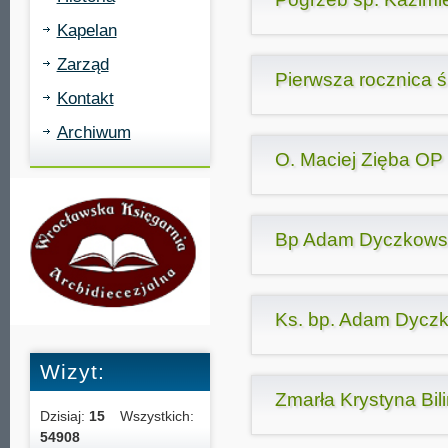
Kapelan
Zarząd
Pierwsza rocznica 
Kontakt
Archiwum
O. Maciej Zięba OP 
Bp Adam Dyczkows
Ks. bp. Adam Dyczko
Wizyt:
Zmarła Krystyna Bil
Dzisiaj:
15
Wszystkich:
54908