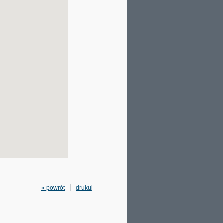
« powrót
drukuj