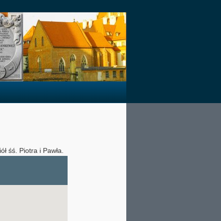
ół śś. Piotra i Pawła.