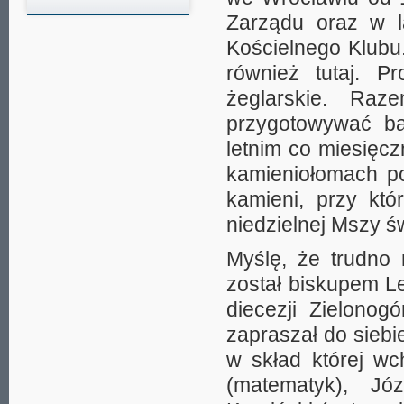
Zarządu oraz w la
Kościelnego Klubu
również tutaj. P
żeglarskie. Raz
przygotowywać baz
letnim co miesięc
kamieniołomach p
kamieni, przy kt
niedzielnej Mszy ś
Myślę, że trudno 
został biskupem Le
diecezji Zielono
zapraszał do siebi
w skład której wc
(matematyk), Jó