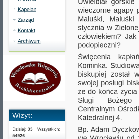
Uwielbiał górskie
wieczorne agapy p
Kapelan
Maluśki, Maluśk
Zarząd
stycznia w Zielon
Kontakt
człowiekiem? Jak
Archiwum
podopieczni?
Święcenia kapła
Kominka. Studiowa
biskupiej został
swojej posługi bis
że do końca życia 
Sługi Bożego
Centralnym Ośrodk
Wizyt:
Katedralnej 4.
Bp. Adam Dyczkowsk
Dzisiaj:
33
Wszystkich:
54926
we Wrocławiu od 1