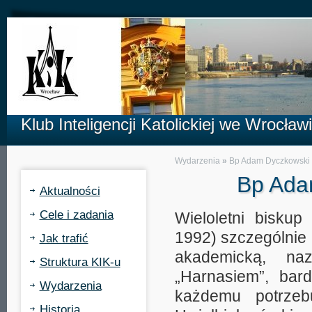
Klub Inteligencji Katolickiej we Wrocław
Wydarzenia
»
Bp Adam Dyczkowski
Bp Ada
Aktualności
Cele i zadania
Wieloletni biskup
1992) szczególnie
Jak trafić
akademicką, na
Struktura KIK-u
„Harnasiem”, bar
Wydarzenia
każdemu potrzeb
Historia