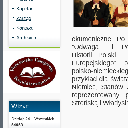
Kapelan
Zarząd
Kontakt
Archiwum
ekumeniczne. Po
“Odwaga i Poje
Historii Polski 
Europejskiego” o
polsko-niemiecki
przykład dla świata
Niemiec, Stanów 
reprezentowany 
Strońską i Władys
Wizyt:
Dzisiaj:
24
Wszystkich:
54958