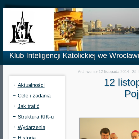
Klub Inteligencji Katolickiej we Wrocław
Archiwum
»
12 listopada 2014 - 25
12 list
Aktualności
Po
Cele i zadania
Jak trafić
Struktura KIK-u
Wydarzenia
Historia