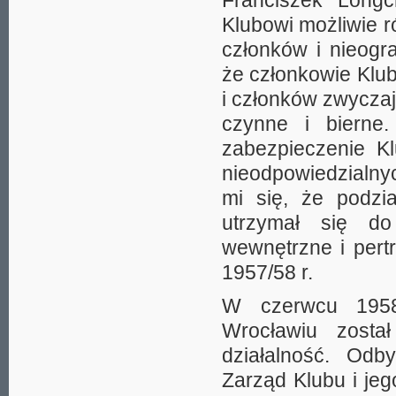
Franciszek Longc
Klubowi możliwie r
członków i nieogra
że członkowie Klub
i członków zwycza
czynne i bierne.
zabezpieczenie Kl
nieodpowiedzialny
mi się, że podzi
utrzymał się do
wewnętrzne i pert
1957/58 r.
W czerwcu 1958 
Wrocławiu zosta
działalność. Odb
Zarząd Klubu i je