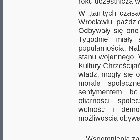
roku uczestniczą w
W „tamtych czasac
Wrocławiu paździe
Odbywały się one 
Tygodnie” miały 
popularnością. Na
stanu wojennego. 
Kultury Chrześcijań
władz, mogły się 
morale społecz
sentymentem, bo
ofiarności społ
wolność i demo
możliwością obywa
Wspomnienia zan