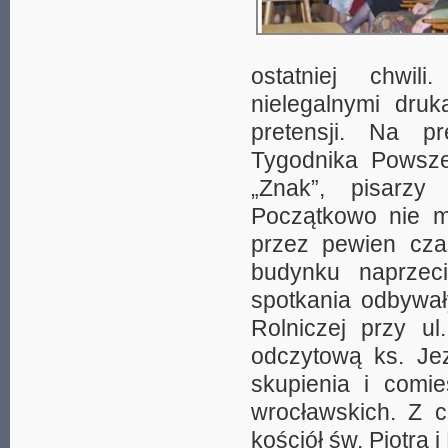
ostatniej chwil
nielegalnymi druk
pretensji. Na p
Tygodnika Powszec
„Znak”, pisarzy 
Początkowo nie mi
przez pewien cza
budynku naprzeci
spotkania odbywa
Rolniczej przy ul
odczytową ks. Jez
skupienia i comi
wrocławskich. Z c
kościół św. Piotra 