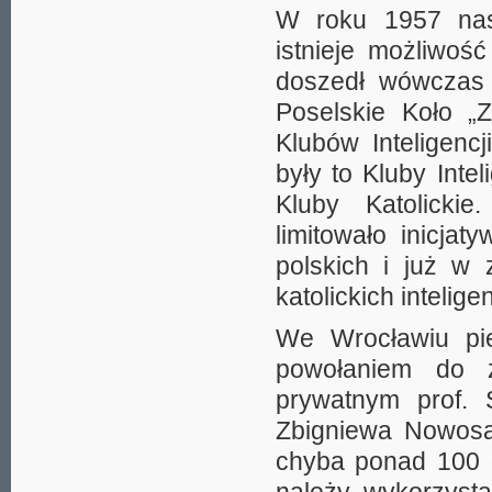
W roku 1957 nastą
istnieje możliwoś
doszedł wówczas
Poselskie Koło „
Klubów Inteligencj
były to Kluby Intel
Kluby Katolickie
limitowało inicja
polskich i już w 
katolickich intelige
We Wrocławiu pie
powołaniem do 
prywatnym prof. 
Zbigniewa Nowosa
chyba ponad 100 o