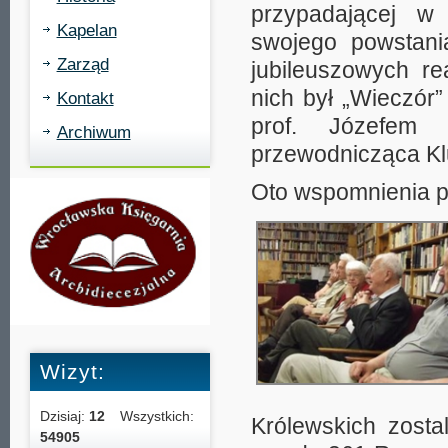
przypadającej w 
Kapelan
swojego powstan
Zarząd
jubileuszowych r
nich był „Wieczór
Kontakt
prof. Józefem 
Archiwum
przewodnicząca K
Oto wspomnienia p
Wizyt:
Dzisiaj:
12
Wszystkich:
Królewskich zosta
54905