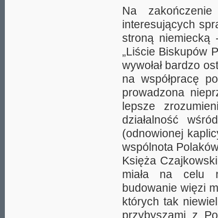
Na zakończenie 
interesujących sp
stroną niemiecką 
„Liście Biskupów P
wywołał bardzo ost
na współpracę po
prowadzona niepr
lepsze zrozumie
działalność wśró
(odnowionej kapli
wspólnota Polaków
Księża Czajkowski
miała na celu n
budowanie więzi m
których tak niewi
przybyszami z Pol