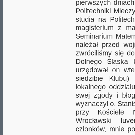
pierwszych dniach
Politechniki Miec
studia na Politec
magisterium z ma
Seminarium Matem
należał przed wo
zwróciliśmy się d
Dolnego Śląska k
urzędował on wte
siedzibie Klubu
lokalnego oddziału
swej zgody i bło
wyznaczył o. Stan
przy Kościele N
Wrocławski Iuve
członków, mnie po