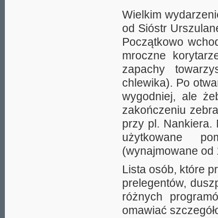
Wielkim wydarzeni
od Sióstr Urszulan
Początkowo wchod
mroczne korytarze
zapachy towarzys
chlewika). Po otwar
wygodniej, ale ż
zakończeniu zebran
przy pl. Nankiera
użytkowane pom
(wynajmowane od 19
Lista osób, które 
prelegentów, dusz
różnych programó
omawiać szczegółow