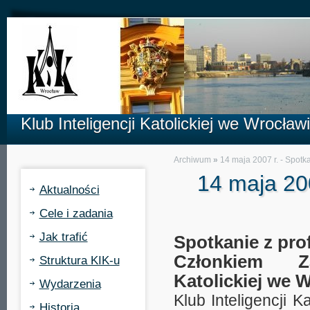
Klub Inteligencji Katolickiej we Wrocław
Archiwum
»
14 maja 2007 r. - Spotk
14 maja 200
Aktualności
Cele i zadania
Jak trafić
Spotkanie z pr
Członkiem Za
Struktura KIK-u
Katolickiej we 
Wydarzenia
Klub Inteligencji K
Historia