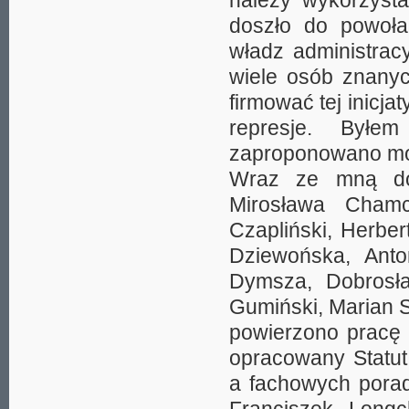
należy wykorzysta
doszło do powołan
władz administrac
wiele osób znanyc
firmować tej inicj
represje. Był
zaproponowano moj
Wraz ze mną do G
Mirosława Chamc
Czapliński, Herbe
Dziewońska, Anto
Dymsza, Dobrosła
Gumiński, Marian 
powierzono pracę 
opracowany Statut 
a fachowych porad