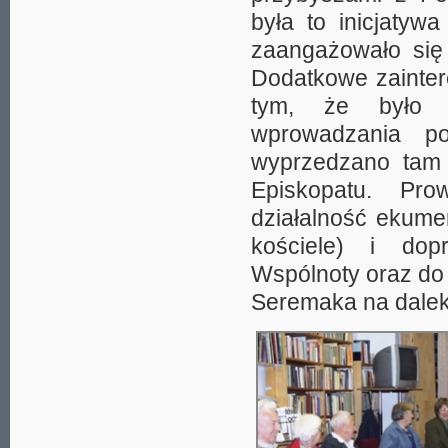
była to inicjatyw
zaangażowało się
Dodatkowe zainte
tym, że było t
wprowadzania pos
wyprzedzano tam o
Episkopatu. Pr
działalność ekume
kościele) i dopr
Wspólnoty oraz do 
Seremaka na dalek