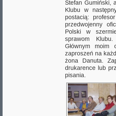
Stefan Gumiński, 
Klubu w następny
postacią: profeso
przedwojenny ofic
Polski w szermi
sprawom Klubu. 
Głównym moim ob
zaproszeń na każd
żona Danuta. Zap
drukarence lub pr
pisania.