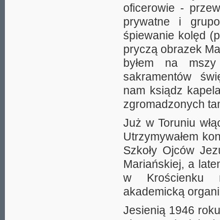
oficerowie - przew
prywatne i grup
śpiewanie kolęd (
pryczą obrazek Matk
byłem na mszy
sakramentów świę
nam ksiądz kapela
zgromadzonych tam
Już w Toruniu włąc
Utrzymywałem kon
Szkoły Ojców Jezu
Mariańskiej, a la
w Krościenku 
akademicką organiz
Jesienią 1946 rok