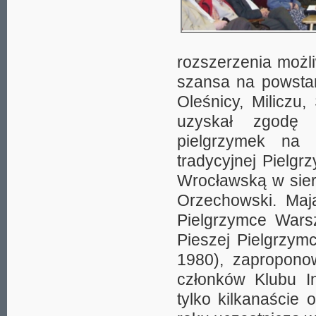
rozszerzenia możli
szansa na powstan
Oleśnicy, Miliczu
uzyskał zgodę 
pielgrzymek na
tradycyjnej Pielg
Wrocławską w sier
Orzechowski. Maj
Pielgrzymce Wars
Pieszej Pielgrzym
1980), zapropono
członków Klubu Int
tylko kilkanaście