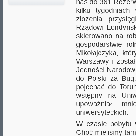
nas do 361 Rezerw
kilku tygodniach
złożenia przysię
Rządowi Londyńsk
skierowano na rob
gospodarstwie ro
Mikołajczyka, kt
Warszawy i zosta
Jedności Narodowe
do Polski za Bug
pojechać do Torun
wstępny na Uniwe
upoważniał mn
uniwersyteckich.
W czasie pobytu 
Choć mieliśmy tam 