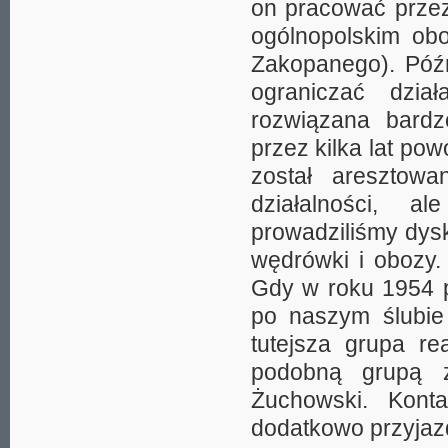
on pracować przez
ogólnopolskim ob
Zakopanego). Późn
ograniczać dział
rozwiązana bardz
przez kilka lat po
został aresztowa
działalności, a
prowadziliśmy dysk
wędrówki i obozy.
Gdy w roku 1954 
po naszym ślubie
tutejsza grupa r
podobną grupą z
Żuchowski. Kont
dodatkowo przyjaz