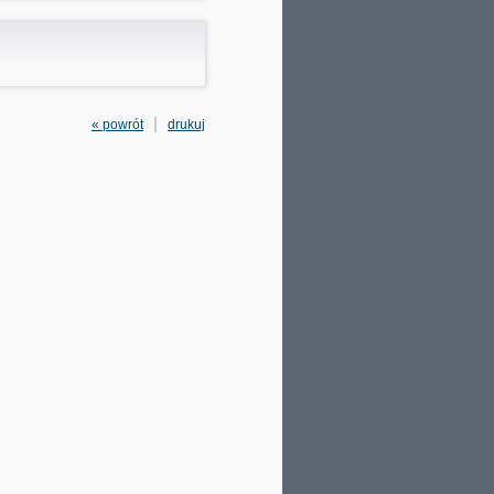
« powrót
drukuj